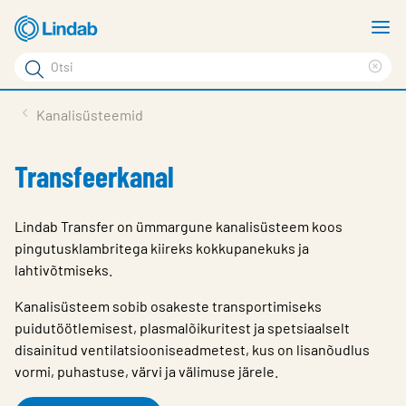
Mine
N
põhisisu
m
Otsi
juurde
Cle
Otsi
sea
Tooted
Kanalisüsteemid
phr
Tootetugi
Transfeerkanal
Meist
Kontaktid
Lindab Transfer on ümmargune kanalisüsteem koos
pingutusklambritega kiireks kokkupanekuks ja
Logi sisse
lahtivõtmiseks.
Choose languge
Estonia
Kanalisüsteem sobib osakeste transportimiseks
puidutöötlemisest, plasmalõikuritest ja spetsiaalselt
disainitud ventilatsiooniseadmetest, kus on lisanõudlus
vormi, puhastuse, värvi ja välimuse järele.