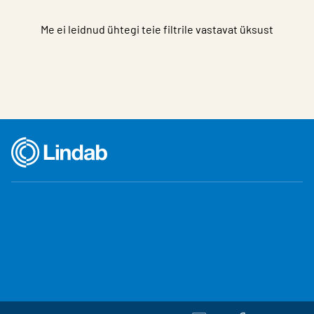
Me ei leidnud ühtegi teie filtrile vastavat üksust