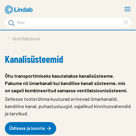
Mine
N
põhisisu
m
Otsi
juurde
Cle
Otsi
sea
Tooted
Ventilatsioon
phr
Tootetugi
Kanalisüsteemid
Meist
Kontaktid
Õhu transportimiseks kasutatakse kanalisüsteeme.
Pakume nii ümarkanali kui kandilise kanali süsteeme, mis
Logi sisse
on sageli kombineeritud samasse ventilatsioonisüsteemi.
Choose languge
Sellesse tooterühma kuuluvad erinevad ümarkanalid,
Estonia
kandiline kanal, puhastusluugid, vajalikud kinnitusvahendid
ja tarvikud.
Üldteave ja teooria