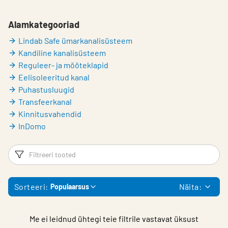
Alamkategooriad
Lindab Safe ümarkanalisüsteem
Kandiline kanalisüsteem
Reguleer- ja mõõteklapid
Eelisoleeritud kanal
Puhastusluugid
Transfeerkanal
Kinnitusvahendid
InDomo
Filtrid
Fi
Sorteeri:
Näita:
Populaarsus
Me ei leidnud ühtegi teie filtrile vastavat üksust