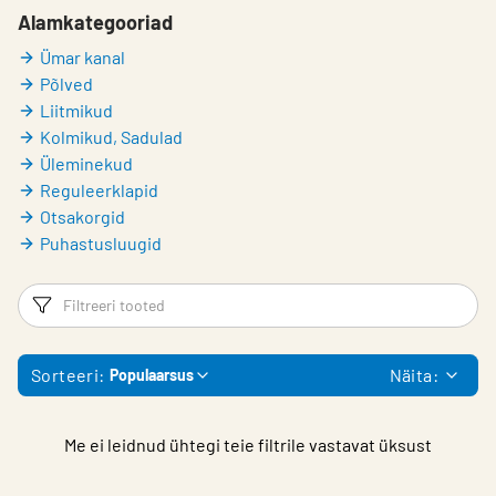
Alamkategooriad
Ümar kanal
Põlved
Liitmikud
Kolmikud, Sadulad
Üleminekud
Reguleerklapid
Otsakorgid
Puhastusluugid
Filtrid
Fi
Sorteeri:
Näita:
Populaarsus
Me ei leidnud ühtegi teie filtrile vastavat üksust