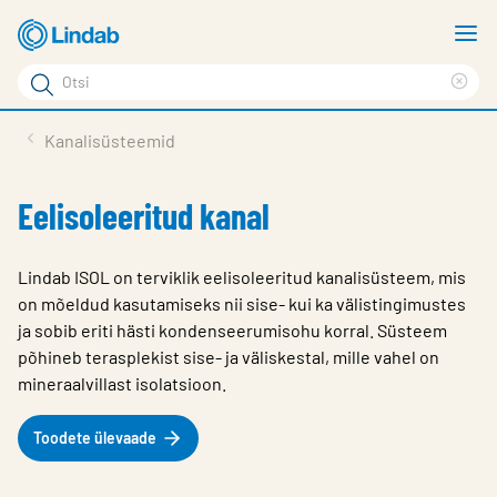
Mine
N
põhisisu
m
Otsi
juurde
Cle
Otsi
sea
Tooted
Kanalisüsteemid
phr
Tootetugi
Eelisoleeritud kanal
Meist
Kontaktid
Lindab ISOL on terviklik eelisoleeritud kanalisüsteem, mis
on mõeldud kasutamiseks nii sise- kui ka välistingimustes
Logi sisse
ja sobib eriti hästi kondenseerumisohu korral. Süsteem
põhineb terasplekist sise- ja väliskestal, mille vahel on
Choose languge
Estonia
mineraalvillast isolatsioon.
Toodete ülevaade