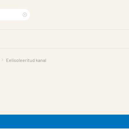
Clear
search
phrase
Eelisoleeritud kanal