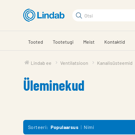
Mine
põhisisu
Otsi
juurde
Otsi
Tooted
Tootetugi
Meist
Kontaktid
Lindab ee
Ventilatsioon
Kanalisüsteemid
Üleminekud
Sorteeri:
Populaarsus
Nimi