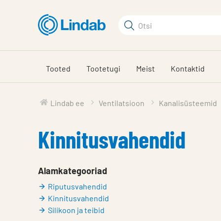
Mine
põhisisu
Otsi
juurde
Otsi
Tooted
Tootetugi
Meist
Kontaktid
Lindab ee
Ventilatsioon
Kanalisüsteemid
Kinnitusvahendid
Alamkategooriad
Riputusvahendid
Kinnitusvahendid
Silikoon ja teibid