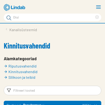
Mine
N
põhisisu
m
Otsi
juurde
Cle
Otsi
sea
Tooted
Kanalisüsteemid
phr
Tootetugi
Kinnitusvahendid
Meist
Kontaktid
Alamkategooriad
Riputusvahendid
Logi sisse
Kinnitusvahendid
Choose languge
Silikoon ja teibid
Estonia
Filtrid
Fi