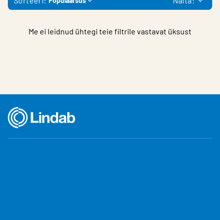
Sorteeri:
Näita:
Populaarsus
Me ei leidnud ühtegi teie filtrile vastavat üksust