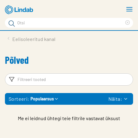
Mine
N
põhisisu
m
Otsi
juurde
Cle
Otsi
sea
Tooted
Eelisoleeritud kanal
phr
Tootetugi
Põlved
Meist
Kontaktid
Filtrid
Fi
Logi sisse
Sorteeri:
Näita:
Populaarsus
Choose languge
Estonia
Me ei leidnud ühtegi teie filtrile vastavat üksust