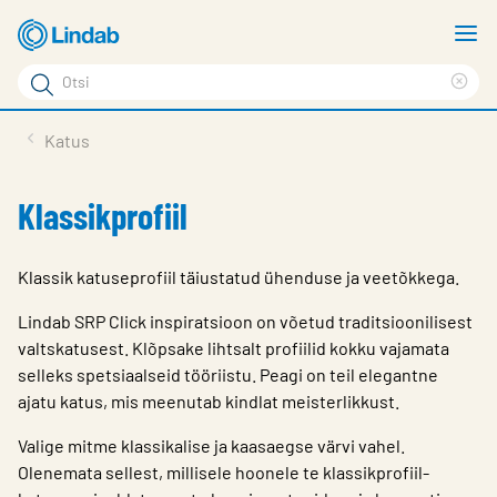
Mine
N
põhisisu
m
Otsi
juurde
Cle
Otsi
sea
Tooted
Katus
phr
Tootetugi
Klassikprofiil
Meist
Kontaktid
Klassik katuseprofiil täiustatud ühenduse ja veetõkkega.
Logi sisse
Lindab SRP Click inspiratsioon on võetud traditsioonilisest
valtskatusest. Klõpsake lihtsalt profiilid kokku vajamata
Choose languge
Estonia
selleks spetsiaalseid tööriistu. Peagi on teil elegantne
ajatu katus, mis meenutab kindlat meisterlikkust.
Valige mitme klassikalise ja kaasaegse värvi vahel.
Olenemata sellest, millisele hoonele te klassikprofiil-