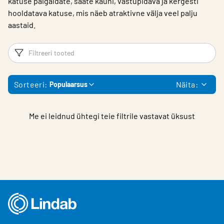
katuse paigaldate, saate kauni, vastupidava ja kergesti
hooldatava katuse, mis näeb atraktivne välja veel palju
aastaid.
Filtrid
Fi
Sorteeri:
Näita:
Populaarsus
Me ei leidnud ühtegi teie filtrile vastavat üksust