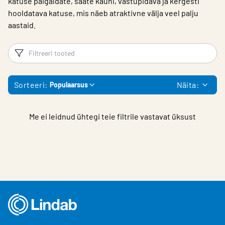
katuse paigaldate, saate kauni, vastupidava ja kergesti
hooldatava katuse, mis näeb atraktivne välja veel palju
aastaid.
Filtrid
Fi
Sorteeri:
Näita:
Populaarsus
Me ei leidnud ühtegi teie filtrile vastavat üksust