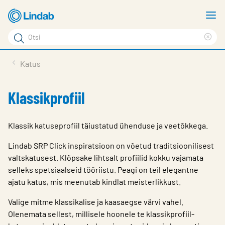
Mine
N
põhisisu
m
Otsi
juurde
Cle
Otsi
sea
Tooted
Katus
phr
Tootetugi
Klassikprofiil
Meist
Kontaktid
Klassik katuseprofiil täiustatud ühenduse ja veetõkkega.
Logi sisse
Lindab SRP Click inspiratsioon on võetud traditsioonilisest
valtskatusest. Klõpsake lihtsalt profiilid kokku vajamata
Choose languge
Estonia
selleks spetsiaalseid tööriistu. Peagi on teil elegantne
ajatu katus, mis meenutab kindlat meisterlikkust.
Valige mitme klassikalise ja kaasaegse värvi vahel.
Olenemata sellest, millisele hoonele te klassikprofiil-