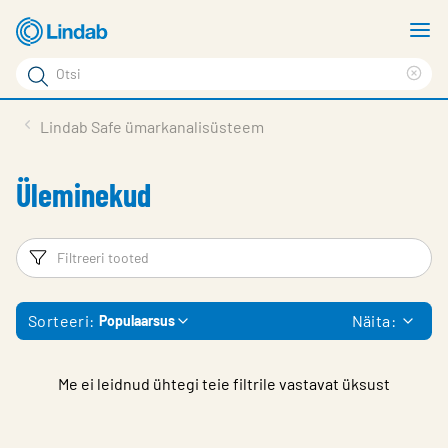
Mine
N
põhisisu
m
Otsi
juurde
Cle
Otsi
sea
Tooted
Lindab Safe ümarkanalisüsteem
phr
Tootetugi
Üleminekud
Meist
Kontaktid
Filtrid
Fi
Logi sisse
Sorteeri:
Näita:
Populaarsus
Choose languge
Estonia
Me ei leidnud ühtegi teie filtrile vastavat üksust