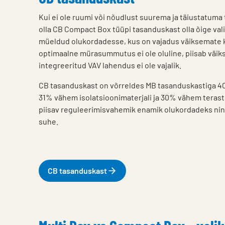
Kui ei ole ruumi või nõudlust suurema ja täiustatuma 
olla CB Compact Box tüüpi tasanduskast olla õige val
müeldud olukordadesse, kus on vajadus väiksemate k
optimaalne mürasummutus ei ole oluline, piisab väiks
integreeritud VAV lahendus ei ole vajalik.
CB tasanduskast on võrreldes MB tasanduskastiga 4
31% vähem isolatsioonimaterjali ja 30% vähem terast
piisav reguleerimisvahemik enamik olukordadeks nin
suhe.
CB tasanduskast