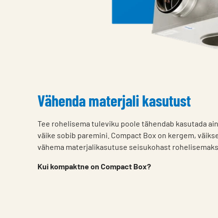
Vähenda materjali kasutust
Tee rohelisema tuleviku poole tähendab kasutada ainu
väike sobib paremini. Compact Box on kergem, väikse
vähema materjalikasutuse seisukohast rohelisemak
Kui kompaktne on Compact Box?