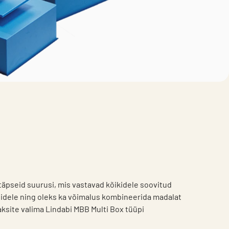
täpseid suurusi, mis vastavad kõikidele soovitud
nidele ning oleks ka võimalus kombineerida madalat
ksite valima Lindabi MBB Multi Box tüüpi