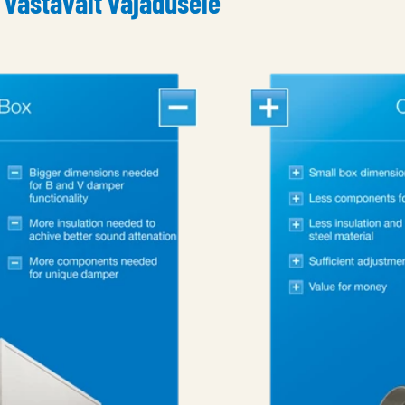
k vastavalt vajadusele