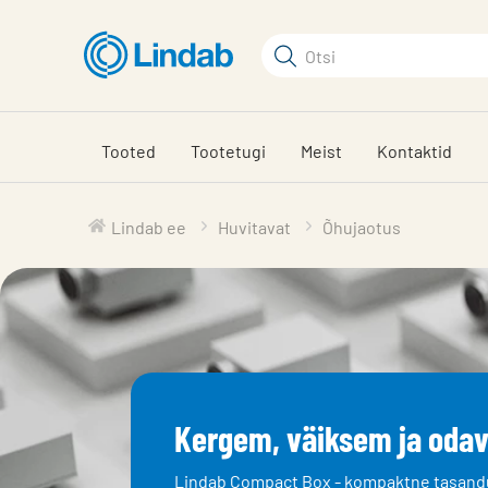
Mine
põhisisu
Otsi
juurde
Otsi
Tooted
Tootetugi
Meist
Kontaktid
Lindab ee
Huvitavat
Õhujaotus
Kergem, väiksem ja oda
Lindab Compact Box - kompaktne tasand