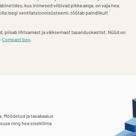
inetides, kus inimesed viibivad pikka aega, on vaja hea
la isegi ventilatsioonisüsteemi, töötab paindlikult
.
d, piisab lihtsamast ja väiksemast tasanduskastist. Nüüd on
-
Compact box
.
. Mõõdetud ja tasakaalus
use ning hea sisekliima