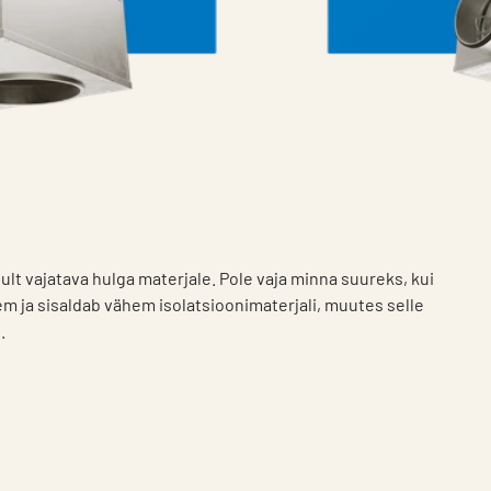
lt vajatava hulga materjale. Pole vaja minna suureks, kui
m ja sisaldab vähem isolatsioonimaterjali, muutes selle
s.