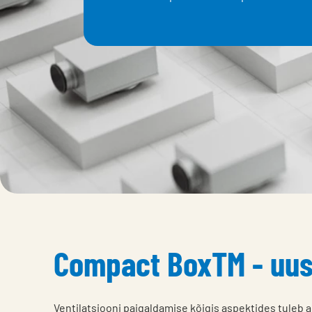
Compact BoxTM - uu
Ventilatsiooni paigaldamise kõigis aspektides tuleb