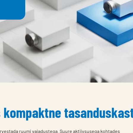
s kompaktne tasanduskas
 arvestada ruumi vajadustega. Suure aktiivsusega kohtades