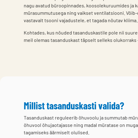
nagu avatud büroopinnades, koosolekuruumides ja kab
mürasummutusega ning vaikset ventilatsiooni. Võib-ol
vastavalt tsooni vajadustele, et tagada nõutav kliima
Kohtades, kus nõuded tasanduskastile pole nii suure
meil olemas tasanduskast täpselt selleks olukorraks 
Millist tasanduskasti valida?
Tasanduskast reguleerib õhuvoolu ja summutab müra
õhuvool õhujaotajasse ning madal müratase on mugav
tagamiseks äärmiselt olulised.