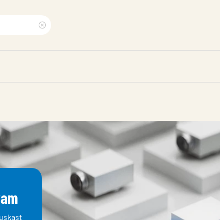
Clear
search
phrase
vam
uskast