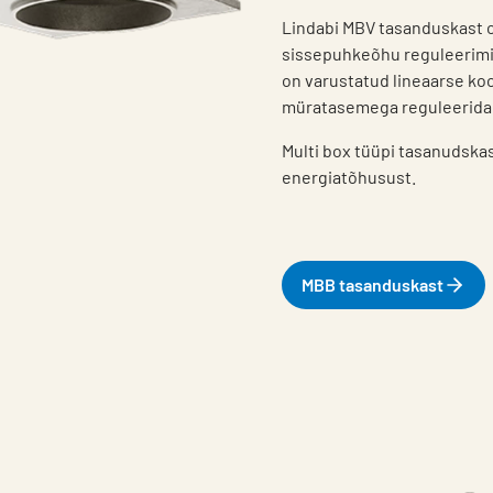
Lindabi MBV tasanduskast o
sissepuhkeõhu reguleerimis
on varustatud lineaarse k
müratasemega reguleerida 
Multi box tüüpi tasanudsk
energiatõhusust.
MBB tasanduskast