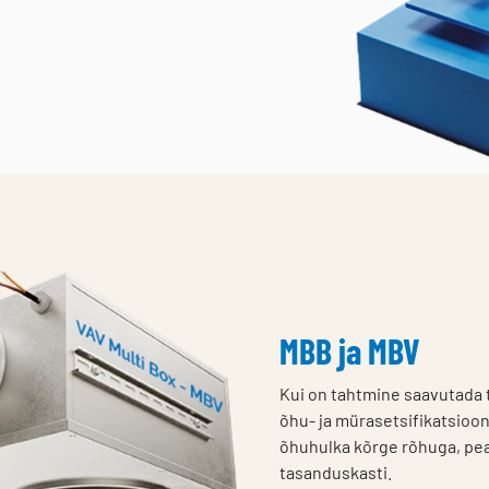
MBB ja MBV
Kui on tahtmine saavutada 
õhu- ja mürasetsifikatsioo
õhuhulka kõrge rõhuga, pea
tasanduskasti.