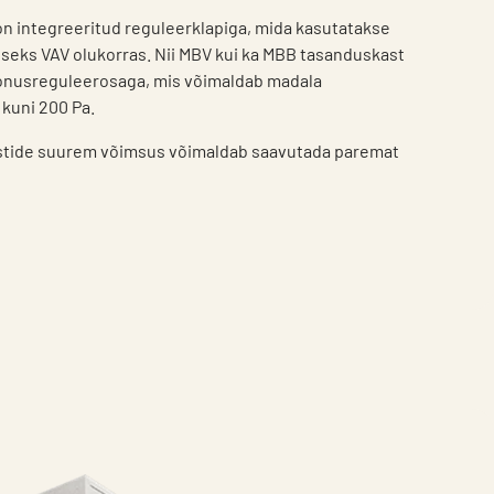
n integreeritud reguleerklapiga, mida kasutatakse
eks VAV olukorras. Nii MBV kui ka MBB tasanduskast
oonusreguleerosaga, mis võimaldab madala
kuni 200 Pa.
astide suurem võimsus võimaldab saavutada paremat