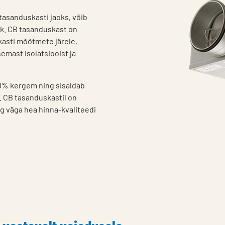
tasanduskasti jaoks, võib
ik. CB tasanduskast on
asti mõõtmete järele,
emast isolatsiooist ja
0% kergem ning sisaldab
. CB tasanduskastil on
g väga hea hinna-kvaliteedi