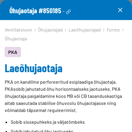
Mine
N
Õhujaotaja #850185
-
põhisisu
m
Otsi
juurde
Cle
Otsi
Ventilatsioon
Õhujaotajad
Laeõhujaotajad
Formo
sea
Tooted
Formo
Õhujaotaja
phr
Tootetugi
PKA
Meist
PKA
Laeõhujaotaja
Laeõhujaotaja
Kontaktid
PKA on kandiline perforeeritud esiplaadiga õhujaotaja.
Logi sisse
PKAsobib jahutatud õhu horisontaalseks jaotuseks. PKA
PKA on kandiline perforeeritud esiplaadiga õhujaotaja.
Choose languge
õhujaotaja paigaldamine koos MB või CB tasanduskastiga
PKAsobib jahutatud õhu horisontaalseks jaotuseks. PKA
Estonia
aitab saavutada stabiilse õhuvoolu õhujaotajasse ning
õhujaotaja paigaldamine koos MB või CB tasanduskastiga
võimaldab täpsemat reguleerimist.
aitab saavutada stabiilse õhuvoolu õhujaotajasse ning
võimaldab täpsemat reguleerimist.
Sobib sissepuhkeks ja väljatõmbeks
Sobib sissepuhkeks ja väljatõmbeks
Sobib jahutatud õhu jaotuseks