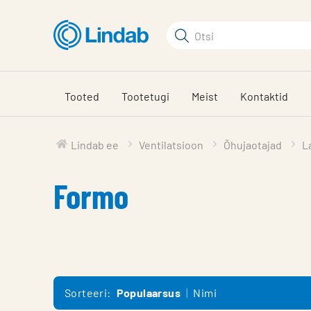
Mine
põhisisu
Otsi
juurde
Otsi
Tooted
Tootetugi
Meist
Kontaktid
Lindab ee
Ventilatsioon
Õhujaotajad
L
Formo
Sorteeri:
Populaarsus
Nimi