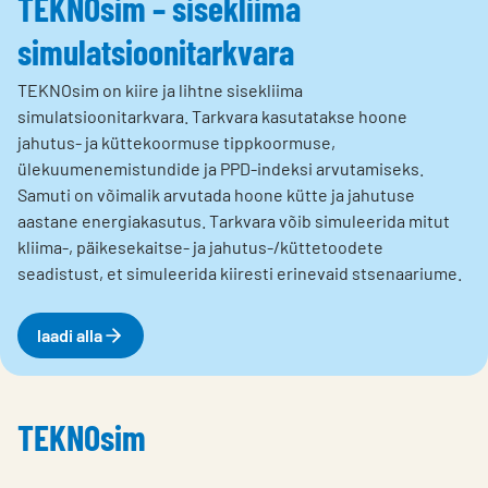
TEKNOsim – sisekliima
simulatsioonitarkvara
TEKNOsim on kiire ja lihtne sisekliima
simulatsioonitarkvara. Tarkvara kasutatakse hoone
jahutus- ja küttekoormuse tippkoormuse,
ülekuumenemistundide ja PPD-indeksi arvutamiseks.
Samuti on võimalik arvutada hoone kütte ja jahutuse
aastane energiakasutus. Tarkvara võib simuleerida mitut
kliima-, päikesekaitse- ja jahutus-/küttetoodete
seadistust, et simuleerida kiiresti erinevaid stsenaariume.
laadi alla
TEKNOsim