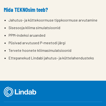
Mida TEKNOsim teeb?
Jahutus- ja küttekoormuse tippkoormuse arvutamine
Sisesooja kliima simulatsioonid
PPM-indeksi aruanded
Püsivad arvutused P-meetodi järgi
Tervete hoonete kliimasimulatsioonid
Ettepanekud Lindabi jahutus- ja küttelahendusteks