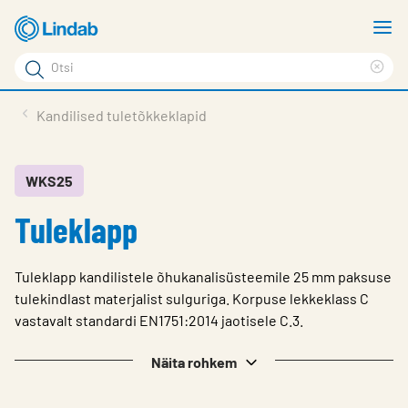
Mine
N
põhisisu
m
Otsi
juurde
Cle
Otsi
sea
Tooted
Kandilised tuletõkkeklapid
phr
Tootetugi
Meist
WKS25
Tuleklapp
Kontaktid
Logi sisse
Tuleklapp kandilistele õhukanalisüsteemile 25 mm paksuse
Choose languge
tulekindlast materjalist sulguriga. Korpuse lekkeklass C
Estonia
vastavalt standardi EN1751:2014 jaotisele C.3.
Näita rohkem