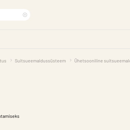
Clear
search
phrase
utus
Suitsueemaldussüsteem
Ühetsooniline suitsueema
utamiseks