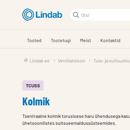
Mine
põhisisu
Otsi
juurde
Otsi
Tooted
Tootetugi
Meist
Kontaktid
Lindab ee
Ventilatsioon
Tule- ja suitsuoh
TCUSS
Kolmik
Tsentraalne kolmik torusisese haru ühendusega kas
ühetsoonilistes suitsueemaldussüsteemides.