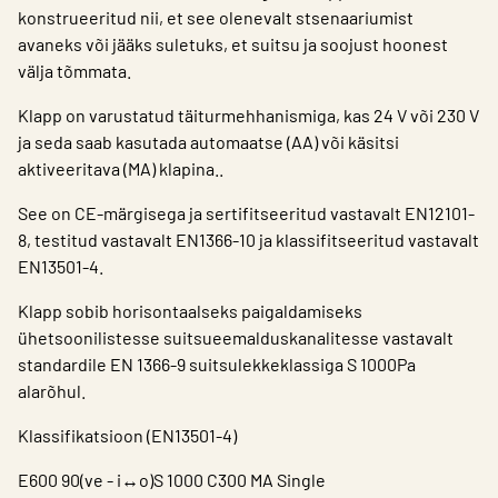
konstrueeritud nii, et see olenevalt stsenaariumist
avaneks või jääks suletuks, et suitsu ja soojust hoonest
välja tõmmata.
Klapp on varustatud täiturmehhanismiga, kas 24 V või 230 V
ja seda saab kasutada automaatse (AA) või käsitsi
aktiveeritava (MA) klapina..
See on CE-märgisega ja sertifitseeritud vastavalt EN12101-
8, testitud vastavalt EN1366-10 ja klassifitseeritud vastavalt
EN13501-4.
Klapp sobib horisontaalseks paigaldamiseks
ühetsoonilistesse suitsueemalduskanalitesse vastavalt
standardile EN 1366-9 suitsulekkeklassiga S 1000Pa
alarõhul.
Klassifikatsioon (EN13501-4)
E600 90(ve - i↔o)S 1000 C300 MA Single