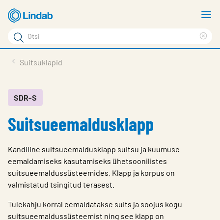
Mine
N
põhisisu
m
Otsi
juurde
Cle
Otsi
sea
Tooted
Suitsuklapid
phr
Tootetugi
Meist
SDR-S
Suitsueemaldusklapp
Kontaktid
Logi sisse
Kandiline suitsueemaldusklapp suitsu ja kuumuse
Choose languge
eemaldamiseks kasutamiseks ühetsoonilistes
Estonia
suitsueemaldussüsteemides. Klapp ja korpus on
valmistatud tsingitud terasest.
Tulekahju korral eemaldatakse suits ja soojus kogu
suitsueemaldussüsteemist ning see klapp on