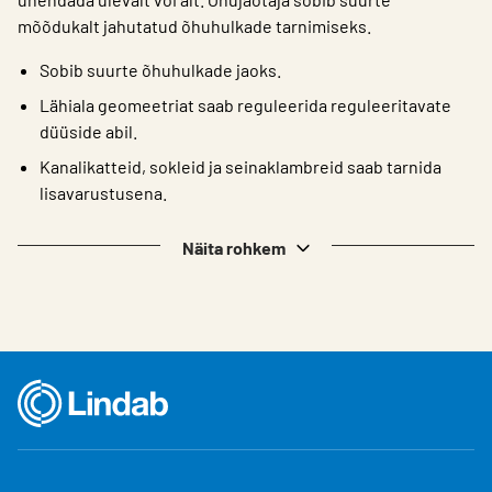
mõõdukalt jahutatud õhuhulkade tarnimiseks.
Sobib suurte õhuhulkade jaoks.
Lähiala geomeetriat saab reguleerida reguleeritavate
düüside abil.
Kanalikatteid, sokleid ja seinaklambreid saab tarnida
lisavarustusena.
Näita rohkem