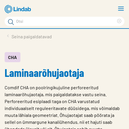
Mine
N
põhisisu
m
Otsi
juurde
Cle
Otsi
sea
Tooted
Seina paigaldatavad
phr
Tootetugi
Meist
CHA
Laminaarõhujaotaja
Kontaktid
Logi sisse
Comdif CHA on poolringikujuline perforeeritud
Choose languge
laminaarõhujaotaja, mis paigaldatakse vastu seina.
Estonia
Perforeeritud esiplaadi taga on CHA varustatud
individuaalselt reguleeritavate düüsidega, mis võimaldab
muuta lähiala geomeetriat. Õhujaotajat saab pöörata ja
sellel on ümmargune kanaliühendus, nii et hajuti saab
ühendada ülevalt või alt. Õhujaotaja sobib suurte