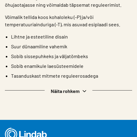
õhujaotajasse ning võimaldab täpsemat reguleerimist.
Võimalik tellida koos kohaloleku (-P) ja/või
temperatuuriainduriga (-T), mis asuvad esiplaadi sees.
Lihtne ja esteetiline disain
Suur dünaamiline vahemik
Sobib sissepuhkeks ja väljatõmbeks
Sobib enamikule laesüsteemidele
Tasanduskast mitmete reguleerosadega
Näita rohkem