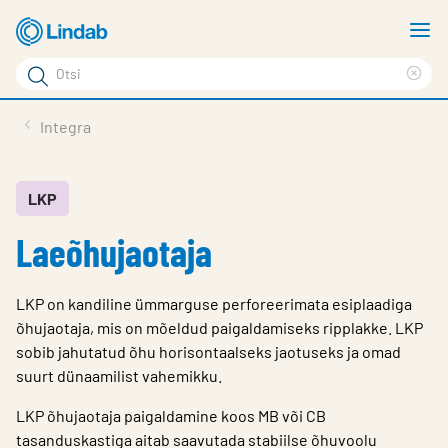
Mine
N
põhisisu
m
Otsi
juurde
Cle
Otsi
sea
Tooted
Integra
phr
Tootetugi
Meist
LKP
Laeõhujaotaja
Kontaktid
Logi sisse
LKP on kandiline ümmarguse perforeerimata esiplaadiga
Choose languge
õhujaotaja, mis on mõeldud paigaldamiseks ripplakke. LKP
Estonia
sobib jahutatud õhu horisontaalseks jaotuseks ja omad
suurt dünaamilist vahemikku.
LKP õhujaotaja paigaldamine koos MB või CB
tasanduskastiga aitab saavutada stabiilse õhuvoolu