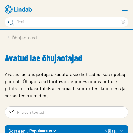
Mine
N
põhisisu
m
Otsi
juurde
Cle
Otsi
sea
Tooted
Õhujaotajad
phr
Tootetugi
Avatud lae õhujaotajad
Meist
Kontaktid
Avatud lae õhujaotajaid kasutatakse kohtades, kus ripplagi
puudub. Õhujaotajad töötavad seguneva õhuvahetuse
Logi sisse
printsiibil ja kasutatakse enamasti kontorites, koolidess ja
sarnastes ruumides.
Choose languge
Estonia
Filtrid
Fi
Sorteeri:
Näita:
Populaarsus