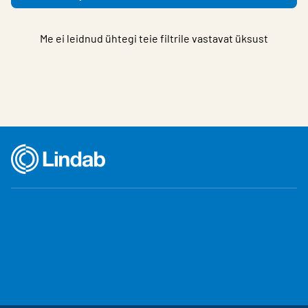
Me ei leidnud ühtegi teie filtrile vastavat üksust