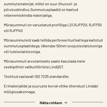
summutsmaterjal, millel on suur õhuvool- ja
põrutuskindlus.Summutusplaadid on kaetud
rebenemiskindla materjaliga.
Mürasummuti on varustatud profiiliga LS1,RJFP20, RJFP30
või RJFP40
Mürasummuteid saab tellida perforeeritud kattega kaitstud
summutusplaatidega, täiendav 50mm soojusisolatsiooniga
või tuleisolatsiooniga.
Mürasummuti arvutamiseks saate kasutada meie
veebipõhist valikutööriista LindQST.
Testitud vastavalt ISO 7235 standardile.
Erimaterjalide ja suuruste korral võtke ühendust Lindabi
müügiosakonnaga.
Näita rohkem