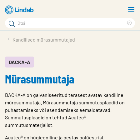
Mine
N
põhisisu
m
Otsi
juurde
Cle
Otsi
sea
Tooted
Kandilised mürasummutajad
phr
Tootetugi
Meist
DACKA-A
Mürasummutaja
Kontaktid
Logi sisse
DACKA-A on galvaniseeritud terasest avatav kandiline
Choose languge
mürasummutaja. Mürasummutaja summutusplaadid on
Estonia
puhastamiseks või asendamiseks eemaldatavad.
Summutusplaadid on tehtud Acutec®
summutusmaterjalist.
Acutec® on hügieeniline ja pestav polüestrist