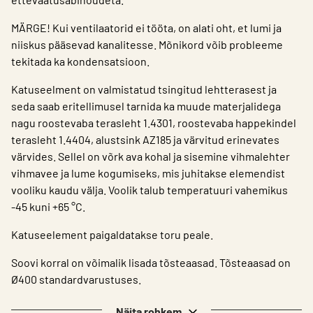
MÄRGE! Kui ventilaatorid ei tööta, on alati oht, et lumi ja
niiskus pääsevad kanalitesse. Mõnikord võib probleeme
tekitada ka kondensatsioon.
Katuseelment on valmistatud tsingitud lehtterasest ja
seda saab eritellimusel tarnida ka muude materjalidega
nagu roostevaba terasleht 1.4301, roostevaba happekindel
terasleht 1.4404, alustsink AZ185 ja värvitud erinevates
värvides. Sellel on võrk ava kohal ja sisemine vihmalehter
vihmavee ja lume kogumiseks, mis juhitakse elemendist
vooliku kaudu välja. Voolik talub temperatuuri vahemikus
-45 kuni +65 °C.
Katuseelement paigaldatakse toru peale.
Soovi korral on võimalik lisada tõsteaasad. Tõsteaasad on
Ø400 standardvarustuses.
Näita rohkem