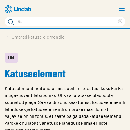
Mine
N
põhisisu
m
Otsi
juurde
Cle
Otsi
sea
Tooted
Ümarad katuse elemendid
phr
Tootetugi
Meist
HN
Katuseelement
Kontaktid
Logi sisse
Katuselement heitõhule, mis sobib nii tööstuslikuks kui ka
Choose languge
mugavusventilatsiooniks. Õhk väljutatakse ülespoole
Estonia
suunatud joaga. See väldib õhu saastumist katuseelemendi
läheduses ja katuseelemendi ümbruse määrdumist.
Väljavise on nii tõhus, et saate paigaldada katuseelemendi
värske õhu jaoks vahetusse lähedusse ilma eriliste
ettevaatusabinõudeta.