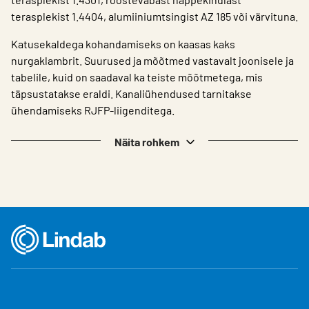
terasplekist 1.4404, alumiiniumtsingist AZ 185 või värvituna.
Katusekaldega kohandamiseks on kaasas kaks
nurgaklambrit. Suurused ja mõõtmed vastavalt joonisele ja
tabelile, kuid on saadaval ka teiste mõõtmetega, mis
täpsustatakse eraldi. Kanaliühendused tarnitakse
ühendamiseks RJFP-liigenditega.
Näita rohkem