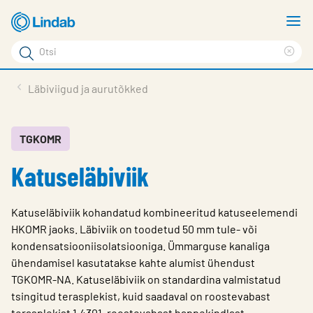
Mine
N
põhisisu
m
Otsi
juurde
Cle
Otsi
sea
Tooted
Läbiviigud ja aurutõkked
phr
Tootetugi
Meist
TGKOMR
Katuseläbiviik
Kontaktid
Logi sisse
Katuseläbiviik kohandatud kombineeritud katuseelemendi
Choose languge
HKOMR jaoks. Läbiviik on toodetud 50 mm tule- või
Estonia
kondensatsiooniisolatsiooniga. Ümmarguse kanaliga
ühendamisel kasutatakse kahte alumist ühendust
TGKOMR-NA. Katuseläbiviik on standardina valmistatud
tsingitud terasplekist, kuid saadaval on roostevabast
terasplekist 1.4301, roostevabast happekindlast