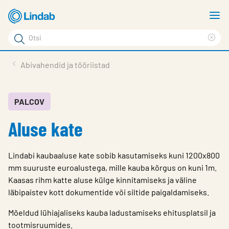
Mine
N
põhisisu
m
Otsi
juurde
Cle
Otsi
sea
Tooted
Abivahendid ja tööriistad
phr
Tootetugi
Meist
PALCOV
Aluse kate
Kontaktid
Logi sisse
Lindabi kaubaaluse kate sobib kasutamiseks kuni 1200x800
Choose languge
mm suuruste euroalustega, mille kauba kõrgus on kuni 1m.
Estonia
Kaasas rihm katte aluse külge kinnitamiseks ja väline
läbipaistev kott dokumentide või siltide paigaldamiseks.
Mõeldud lühiajaliseks kauba ladustamiseks ehitusplatsil ja
tootmisruumides.