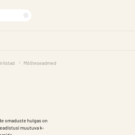
Clear
search
phrase
riistad
Mõõteseadmed
de omaduste hulgas on
seadistusi muutuva k-
eemide