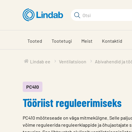
Mine
põhisisu
Otsi
juurde
Otsi
Tooted
Tootetugi
Meist
Kontaktid
Lindab ee
Ventilatsioon
Abivahendid ja töö
PC410
Tööriist reguleerimiseks
PC410 mõõteseade on väga mitmekülgne. Selle palju
võime reguleerida reguleerklappide ja õhujaotajate 
teguriga. See lihtsustab oluliselt ventilatsioonisüst