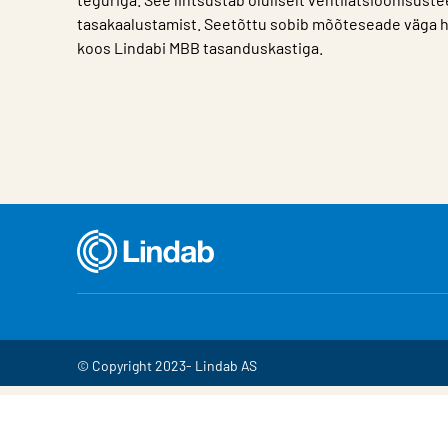
tasakaalustamist. Seetõttu sobib mõõteseade väga 
koos Lindabi MBB tasanduskastiga.
Iseloomulik
Väärtus
© Copyright 2023- Lindab AS