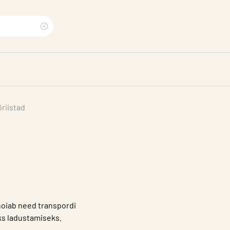
Clear
search
phrase
riistad
 hoiab need transpordi
aks ladustamiseks.