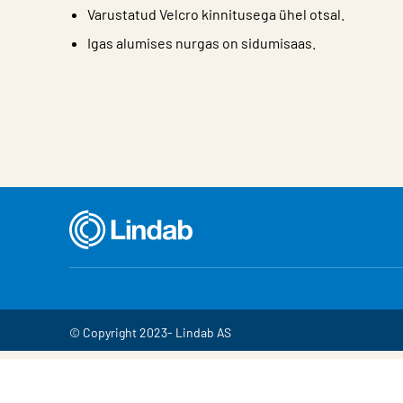
Varustatud Velcro kinnitusega ühel otsal.
Igas alumises nurgas on sidumisaas.
Iseloomulik
Väärtus
© Copyright 2023- Lindab AS