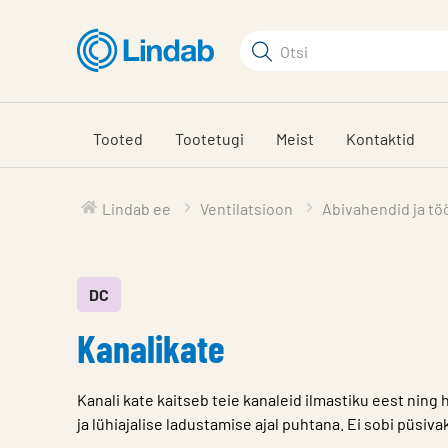
Mine
põhisisu
Otsi
juurde
Otsi
Tooted
Tootetugi
Meist
Kontaktid
Lindab ee
Ventilatsioon
Abivahendid ja töö
DC
Kanalikate
Kanali kate kaitseb teie kanaleid ilmastiku eest ning
ja lühiajalise ladustamise ajal puhtana. Ei sobi püsiv