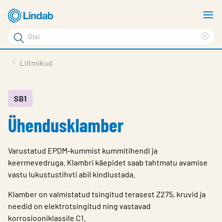
Mine
N
põhisisu
m
Otsi
juurde
Cle
Otsi
sea
Tooted
Liitmikud
phr
Tootetugi
Meist
SB1
Ühendusklamber
Kontaktid
Logi sisse
Varustatud EPDM-kummist kummitihendi ja
Choose languge
keermevedruga. Klambri käepidet saab tahtmatu avamise
Estonia
vastu lukustustihvti abil kindlustada.
Klamber on valmistatud tsingitud terasest Z275, kruvid ja
needid on elektrotsingitud ning vastavad
korrosiooniklassile C1.