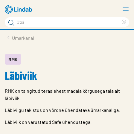
Mine
N
põhisisu
m
Otsi
juurde
Cle
Otsi
sea
Tooted
Ümarkanal
phr
Tootetugi
Meist
RMK
Läbiviik
Kontaktid
Logi sisse
RMK on tsingitud teraslehest madala kõrgusega tala alt
Choose languge
läbiviik.
Estonia
Läbiviigu takistus on võrdne ühendatava ümarkanaliga.
Läbiviik on varustatud Safe ühendustega.