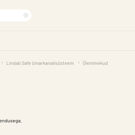
Clear
search
phrase
Lindab Safe ümarkanalisüsteem
Üleminekud
ühendusega.