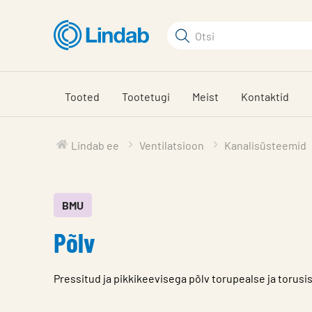
Mine
põhisisu
Otsi
juurde
Otsi
Tooted
Tootetugi
Meist
Kontaktid
Lindab ee
Ventilatsioon
Kanalisüsteemid
BMU
Põlv
Pressitud ja pikkikeevisega põlv torupealse ja toru
Iseloomulik
Väärtus