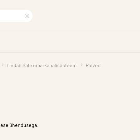
Clear
search
phrase
Lindab Safe ümarkanalisüsteem
Põlved
sisese ühendusega.