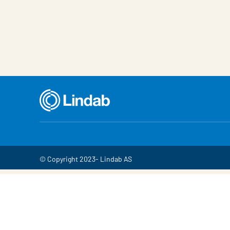
Iseloomulik
Väärtus
© Copyright 2023- Lindab AS