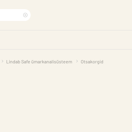
Clear
search
phrase
Lindab Safe ümarkanalisüsteem
Otsakorgid