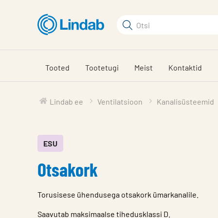
Mine
põhisisu
Otsi
juurde
Otsi
Tooted
Tootetugi
Meist
Kontaktid
Lindab ee
Ventilatsioon
Kanalisüsteemid
ESU
Otsakork
Torusisese ühendusega otsakork ümarkanalile.
Saavutab maksimaalse tihedusklassi D.