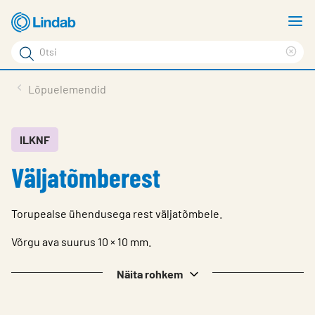
Mine
N
põhisisu
m
Otsi
juurde
Cle
Otsi
sea
Tooted
Lõpuelemendid
phr
Tootetugi
Meist
ILKNF
Väljatõmberest
Kontaktid
Logi sisse
Torupealse ühendusega rest väljatõmbele.
Choose languge
Estonia
Võrgu ava suurus 10 × 10 mm.
Näita rohkem