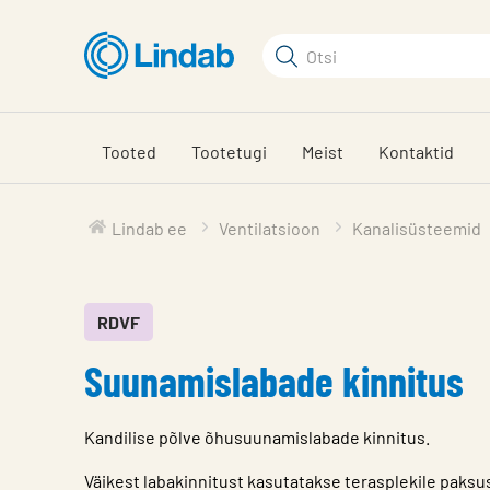
Mine
põhisisu
Otsi
juurde
Otsi
Tooted
Tootetugi
Meist
Kontaktid
Lindab ee
Ventilatsioon
Kanalisüsteemid
RDVF
Suunamislabade kinnitus
Kandilise põlve õhusuunamislabade kinnitus.
Väikest labakinnitust kasutatakse terasplekile paks