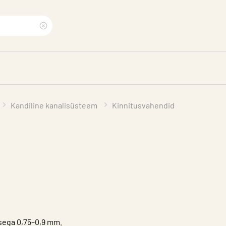
Clear
search
phrase
Kandiline kanalisüsteem
Kinnitusvahendid
usega 0,75–0,9 mm.