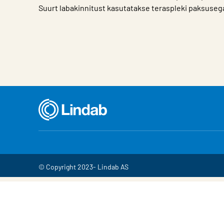
Suurt labakinnitust kasutatakse teraspleki paksuseg
Iseloomulik
Väärtus
© Copyright 2023- Lindab AS