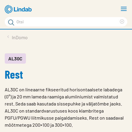
Mine
N
põhisisu
m
Otsi
juurde
Cle
Otsi
sea
Tooted
InDomo
phr
Tootetugi
Meist
AL30C
Rest
Kontaktid
Logi sisse
AL30C on lineaarne fikseeritud horisontaalsete labadega
Choose languge
(0°) ja 20 mm lameda raamiga alumiiniumist valmistatud
Estonia
rest. Seda saab kasutada sissepuhke ja väljatõmbe jaoks.
AL30C on standardvarustuses koos klambritega
PGFU/PGWU liitmikusse paigaldamiseks. Rest on saadaval
mõõtmetega 200×100 ja 300×100.