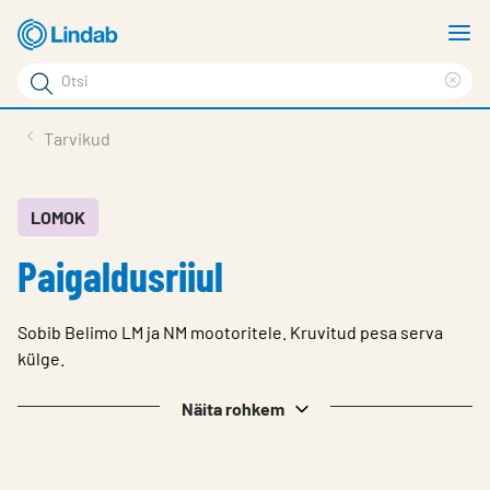
Mine
N
põhisisu
m
Otsi
juurde
Cle
Otsi
sea
Tooted
Tarvikud
phr
Tootetugi
Meist
LOMOK
Paigaldusriiul
Kontaktid
Logi sisse
Sobib Belimo LM ja NM mootoritele. Kruvitud pesa serva
Choose languge
külge.
Estonia
Näita rohkem