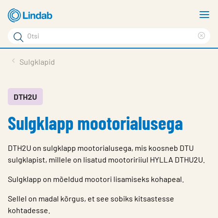
Mine
N
põhisisu
m
Otsi
juurde
Cle
Otsi
sea
Tooted
Sulgklapid
phr
Tootetugi
Meist
DTH2U
Sulgklapp mootorialusega
Kontaktid
Logi sisse
DTH2U on sulgklapp mootorialusega, mis koosneb DTU
Choose languge
sulgklapist, millele on lisatud mootoririiul HYLLA DTHU2U.
Estonia
Sulgklapp on mõeldud mootori lisamiseks kohapeal.
Sellel on madal kõrgus, et see sobiks kitsastesse
kohtadesse.