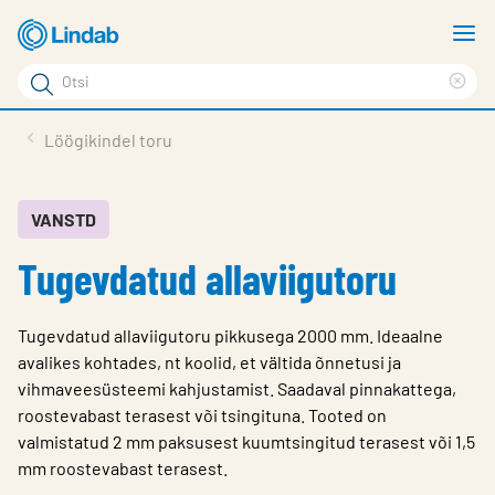
Mine
N
põhisisu
m
Otsi
juurde
Cle
Otsi
sea
Tooted
Löögikindel toru
phr
Tootetugi
Meist
VANSTD
Tugevdatud allaviigutoru
Kontaktid
Logi sisse
Tugevdatud allaviigutoru pikkusega 2000 mm. Ideaalne
Choose languge
avalikes kohtades, nt koolid, et vältida õnnetusi ja
Estonia
vihmaveesüsteemi kahjustamist. Saadaval pinnakattega,
roostevabast terasest või tsingituna. Tooted on
valmistatud 2 mm paksusest kuumtsingitud terasest või 1,5
mm roostevabast terasest.