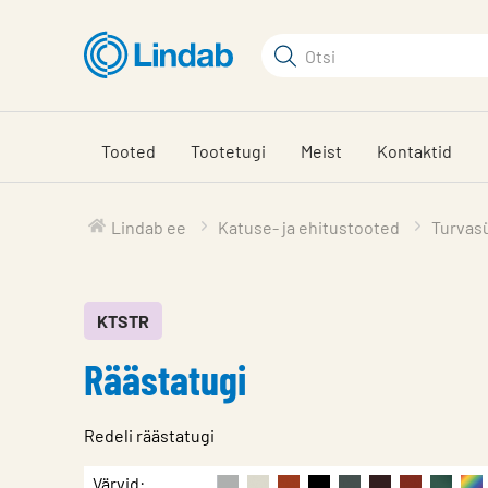
Mine
põhisisu
Otsi
juurde
Otsi
Tooted
Tootetugi
Meist
Kontaktid
Lindab ee
Katuse- ja ehitustooted
Turvas
KTSTR
Räästatugi
Redeli räästatugi
Iseloomulik
Väärtus
Värvid