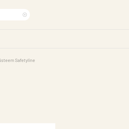
Clear
search
phrase
üsteem Safetyline