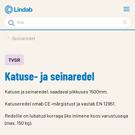
Mine
N
põhisisu
m
Otsi
juurde
Cle
Otsi
sea
Tooted
Seinaredel
phr
Tootetugi
Meist
TVSR
Katuse- ja seinaredel
Kontaktid
Logi sisse
Katuse ja seinaredel, saadaval pikkuses 1500mm.
Choose languge
Estonia
Katuseredel omab CE-märgistust ja vastab EN 12951.
Redelile on lubatud korraga üks inimene koos varustusega
(max. 150 kg).