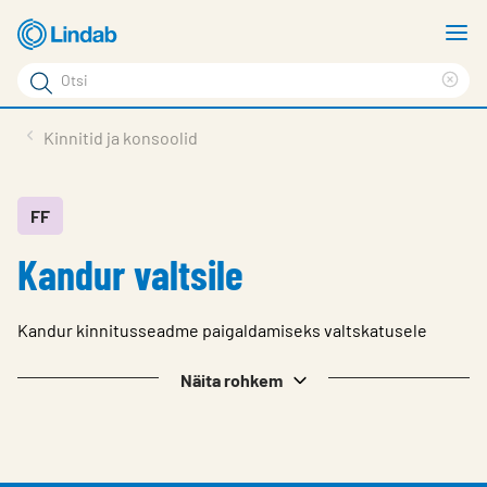
Mine
N
põhisisu
m
Otsi
juurde
Cle
Otsi
sea
Tooted
Kinnitid ja konsoolid
phr
Tootetugi
Meist
FF
Kandur valtsile
Kontaktid
Logi sisse
Kandur kinnitusseadme paigaldamiseks valtskatusele
Choose languge
Estonia
Näita rohkem