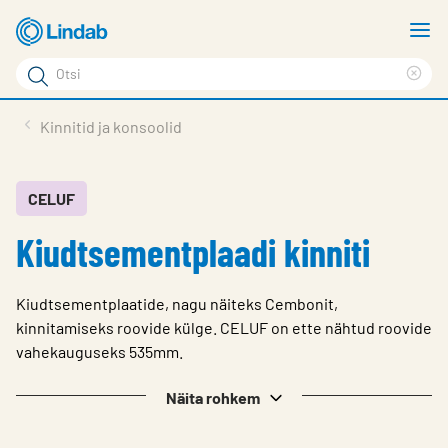
Mine
N
põhisisu
m
Otsi
juurde
Cle
Otsi
sea
Tooted
Kinnitid ja konsoolid
phr
Tootetugi
Meist
CELUF
Kiudtsementplaadi kinniti
Kontaktid
Logi sisse
Kiudtsementplaatide, nagu näiteks Cembonit,
Choose languge
kinnitamiseks roovide külge. CELUF on ette nähtud roovide
Estonia
vahekauguseks 535mm.
Näita rohkem