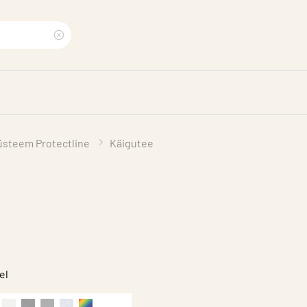
Clear
search
phrase
üsteem Protectline
Käigutee
el