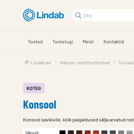
Mine
põhisisu
Otsi
juurde
Otsi
Tooted
Tootetugi
Meist
Kontaktid
Lindab ee
Katuse- ja ehitustooted
Turvas
KOTEG
Konsool
Konsool savikivile, kõik paigaldused välja arvatud red
Iseloomulik
Väärtus
Värvid