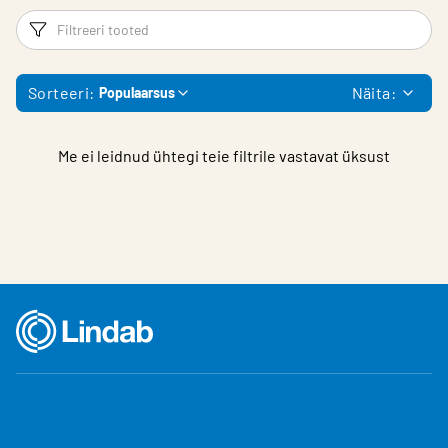
Filtrid
Fi
Sorteeri:
Näita:
Populaarsus
Me ei leidnud ühtegi teie filtrile vastavat üksust