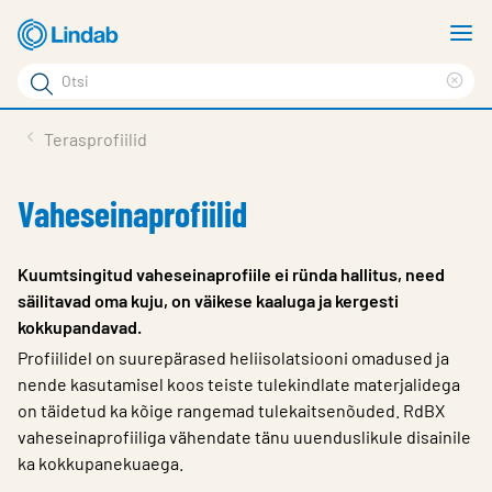
Mine
N
põhisisu
m
Otsi
juurde
Cle
Otsi
sea
Tooted
Terasprofiilid
phr
Tootetugi
Vaheseinaprofiilid
Meist
Kontaktid
Kuumtsingitud vaheseinaprofiile ei ründa hallitus, need
säilitavad oma kuju, on väikese kaaluga ja kergesti
Logi sisse
kokkupandavad.
Choose languge
Profiilidel on suurepärased heliisolatsiooni omadused ja
Estonia
nende kasutamisel koos teiste tulekindlate materjalidega
on täidetud ka kõige rangemad tulekaitsenõuded. RdBX
vaheseinaprofiiliga vähendate tänu uuenduslikule disainile
ka kokkupanekuaega.