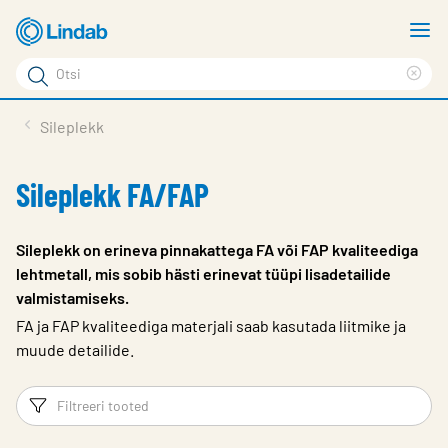
Mine
N
põhisisu
m
Otsi
juurde
Cle
Otsi
sea
Tooted
Sileplekk
phr
Tootetugi
Sileplekk FA/FAP
Meist
Kontaktid
Sileplekk on erineva pinnakattega FA või FAP kvaliteediga
lehtmetall, mis sobib hästi erinevat tüüpi lisadetailide
Logi sisse
valmistamiseks.
Choose languge
FA ja FAP kvaliteediga materjali saab kasutada liitmike ja
Estonia
muude detailide.
Filtrid
Fi