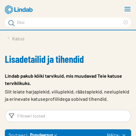
Mine
N
põhisisu
m
Otsi
juurde
Cle
Otsi
sea
Tooted
Katus
phr
Tootetugi
Lisadetailid ja tihendid
Meist
Kontaktid
Lindab pakub kõiki tarvikuid, mis muudavad Teie katuse
terviklikuks.
Logi sisse
Siit leiate harjaplekid, viiluplekid, räästaplekid, neeluplekid
Choose languge
ja erinevate katuseprofiilidega sobivad tihendid.
Estonia
Filtrid
Fi
Sorteeri:
Näita:
Populaarsus