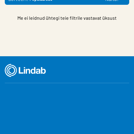
Me ei leidnud ühtegi teie filtrile vastavat üksust