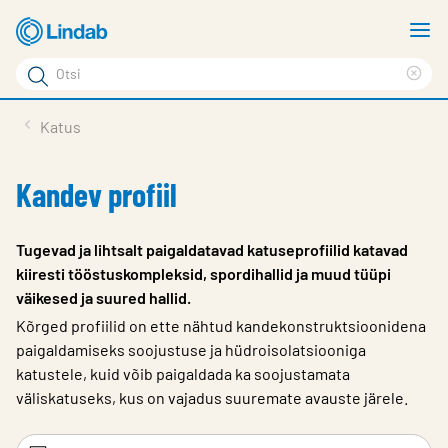
Mine
N
põhisisu
m
Otsi
juurde
Cle
Otsi
sea
Tooted
Katus
phr
Tootetugi
Kandev profiil
Meist
Kontaktid
Tugevad ja lihtsalt paigaldatavad katuseprofiilid katavad
kiiresti tööstuskompleksid, spordihallid ja muud tüüpi
Logi sisse
väikesed ja suured hallid.
Choose languge
Kõrged profiilid on ette nähtud kandekonstruktsioonidena
Estonia
paigaldamiseks soojustuse ja hüdroisolatsiooniga
katustele, kuid võib paigaldada ka soojustamata
väliskatuseks, kus on vajadus suuremate avauste järele.
Filtrid
Fi