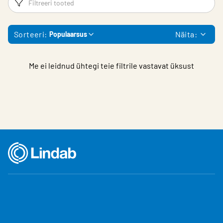
Sorteeri:
Näita:
Populaarsus
Me ei leidnud ühtegi teie filtrile vastavat üksust