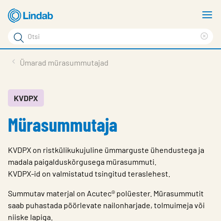
Mine
N
põhisisu
m
Otsi
juurde
Cle
Otsi
sea
Tooted
Ümarad mürasummutajad
phr
Tootetugi
Meist
KVDPX
Mürasummutaja
Kontaktid
Logi sisse
KVDPX on ristkülikukujuline ümmarguste ühendustega ja
Choose languge
madala paigalduskõrgusega mürasummuti.
Estonia
KVDPX-id on valmistatud tsingitud teraslehest.
Summutav materjal on Acutec® polüester. Mürasummutit
saab puhastada pöörlevate nailonharjade, tolmuimeja või
niiske lapiga.